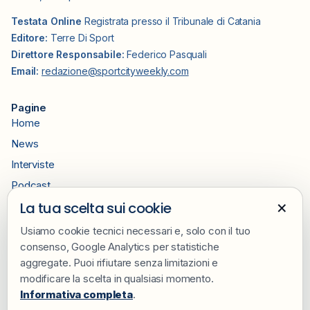
Testata Online
Registrata presso il Tribunale di Catania
Editore:
Terre Di Sport
Direttore Responsabile:
Federico Pasquali
Email:
redazione@sportcityweekly.com
Pagine
Home
News
Interviste
Podcast
×
La tua scelta sui cookie
Sponsorizza
Contatti
Usiamo cookie tecnici necessari e, solo con il tuo
consenso, Google Analytics per statistiche
Redazione
aggregate. Puoi rifiutare senza limitazioni e
Privacy e Cookie Policy
modificare la scelta in qualsiasi momento.
Informativa completa
.
Seguici